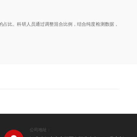
SF6 的占比。科研人员通过调整混合比例，结合纯度检测数据，
公司地址：