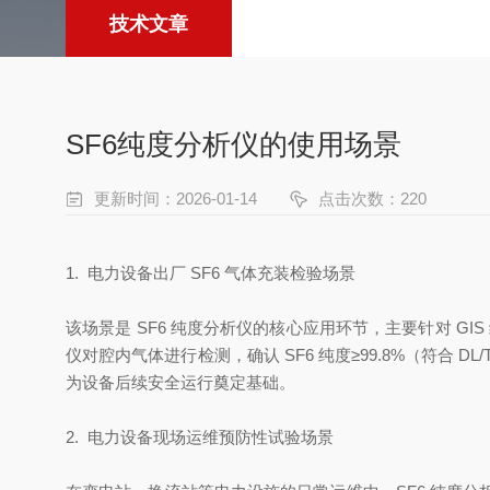
技术文章
SF6纯度分析仪的使用场景
更新时间：2026-01-14
点击次数：220
1. 电力设备出厂 SF6 气体充装检验场景
该场景是 SF6 纯度分析仪的核心应用环节，主要针对 G
仪对腔内气体进行检测，确认 SF6 纯度≥99.8%（符
为设备后续安全运行奠定基础。
2. 电力设备现场运维预防性试验场景