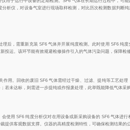
分析仪用于运行中设备的定期检测。SF6 气体在长期运行过程中，可
 纯度分析仪，对设备气室进行现场取样检测，对比历次检测数据判断
漏气处理后，需重新充装 SF6 气体并开展纯度检测。此时使用 SF6
重新投运。该环节能有效规避检修操作引入的气体污染问题，保障检
把关作用。回收的废旧 SF6 气体需经过干燥、过滤、提纯等工艺
；若未达标，则需进一步提纯或作报废处理，此举既能降低气体采购成
使用 SF6 纯度分析仪对在用设备或新采购设备的 SF6 气体
仲裁提供客观数据支撑。仪器的高精度检测特性，可确保检测结果的