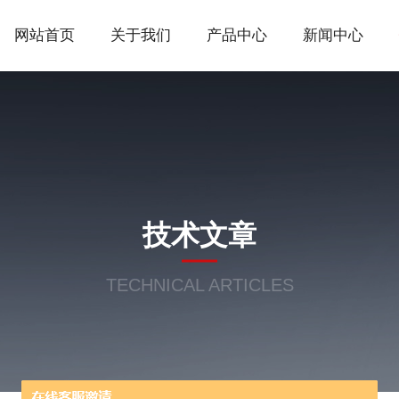
网站首页
关于我们
产品中心
新闻中心
技术文章
TECHNICAL ARTICLES