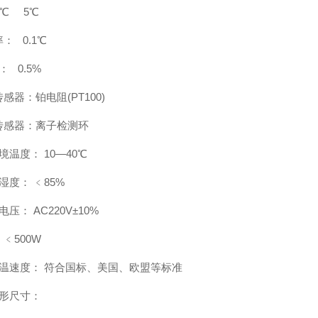
0℃ 5℃
： 0.1℃
： 0.5%
感器：铂电阻(PT100)
传感器：离子检测环
境温度： 10—40℃
度： ﹤85%
压： AC220V±10%
﹤500W
升温速度： 符合国标、美国、欧盟等标准
外形尺寸：