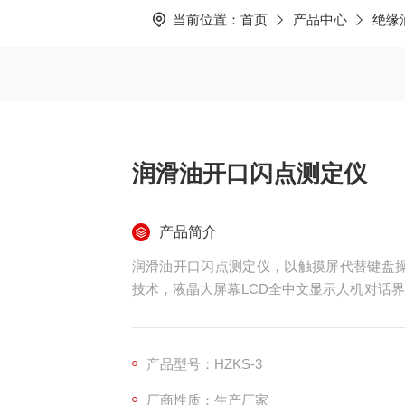
当前位置：
首页
产品中心
绝缘
润滑油开口闪点测定仪
产品简介
润滑油开口闪点测定仪，以触摸屏代替键盘操
技术，液晶大屏幕LCD全中文显示人机对话
糊控制集成软件，模块化结构，符合国标、美
应用于铁路，航空，电力，石油行业及科研部
产品型号：HZKS-3
厂商性质：生产厂家