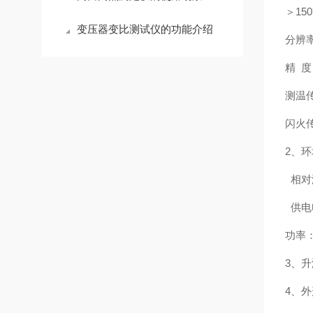
＞15
变压器变比测试仪的功能介绍
分辨率
精 度
测温传
闪火
2、环
相对湿
供电电
功率：
3、
4、