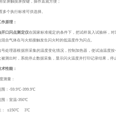
.采用全屏触摸屏按键，操作直观方便；
内置多个执行标准可供选择。
工作原理：
油开口闪点测定仪
在国家标准规定的条件下，把试样装入试验杯，对
的混合气体在与火焰接触发生闪火时的低温度作为闪点。
信号处理器根据所采集的温度变化情况，控制加热器，使试油温度按
火被测出时，系统停止数据采集，显示闪火温度并打印记录结果，停
技术性能：
温度测量：
：-59.9℃-399.9℃
围：室温-350℃
： ≤150℃ 3℃