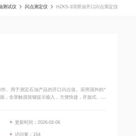
油测试仪
闪点测定仪
HZKS-3润滑油开口闪点测定仪
作。用于测定石油产品的开口闪点值。采用国外的*
界面，全屏触摸按键提示输入，方便快捷，开放式、模
国、欧盟等标准。是理想的进口仪器替代产品。广泛
门等。
更新时间：2026-02-06
访问量：154