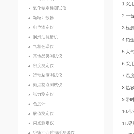
1.
氧化稳定性测试仪
2.
颗粒计数器
电位滴定仪
3.
润滑油抗磨机
4.
气相色谱仪
5.
其他品类测试仪
6.
密度测定仪
运动粘度测试仪
7.
倾点凝点测试仪
8.
张力测定仪
9.带
色度计
10
酸值测定仪
闪点测定仪
11.
绝缘油介质损耗测试仪