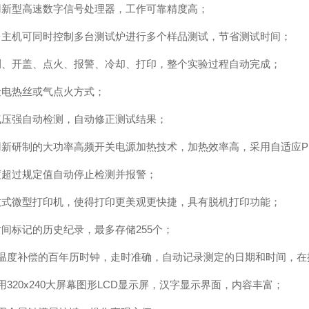
采用新型高速数字信号处理器，工作可靠精度高；
一台主机可同时控制多台测试炉进行多个样品测试，节省测试时间；
检测、开盖、点火、报警、冷却、打印，整个实验过程自动完成；
铂金电热丝或气点火方式；
大气压强自动检测，自动修正测试结果；
采用新研制的大功率高频开关电源加热技术，加热效率高，采用自适应P
温度超过规定值自动停止检测并报警；
热敏式微型打印机，使得打印更美观更快捷，具有脱机打印功能；
时间标记的历史纪录，最多存储255个；
.带温度补偿的百年历时钟，走时准确，自动记录测定的日期和时间，在
采用320x240大屏幕图形LCD显示屏，汉字显示界面，内容丰富；