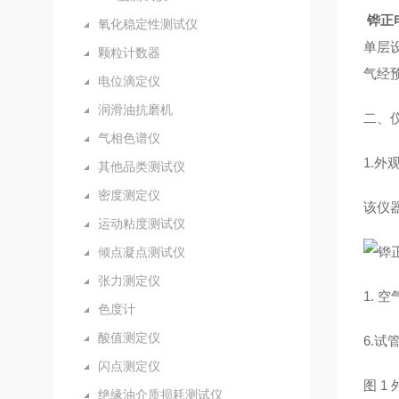
铧正
氧化稳定性测试仪
单层
颗粒计数器
气经
电位滴定仪
润滑油抗磨机
二、
气相色谱仪
1.外
其他品类测试仪
密度测定仪
该仪
运动粘度测试仪
倾点凝点测试仪
张力测定仪
1. 
色度计
酸值测定仪
6.试
闪点测定仪
图 1
绝缘油介质损耗测试仪