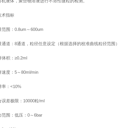
有机液体，聚合物溶液进行不溶性微粒的检测。
技术指标
测量范围：0.8um～600um
 测量通道：8通道，粒径任意设定（根据选择的校准曲线粒径范围）
样体积：≥0.2ml
样速度：5～80ml/min
分辨率：<10%
重合误差极限：10000粒/ml
压力范围：低压：0～6bar