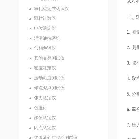
及对
氧化稳定性测试仪
二、
颗粒计数器
电位滴定仪
1. 
润滑油抗磨机
2.
气相色谱仪
其他品类测试仪
3. 取
密度测定仪
运动粘度测试仪
4. 取
倾点凝点测试仪
5. 
张力测定仪
色度计
6. 
酸值测定仪
7. 
闪点测定仪
绝缘油介质损耗测试仪