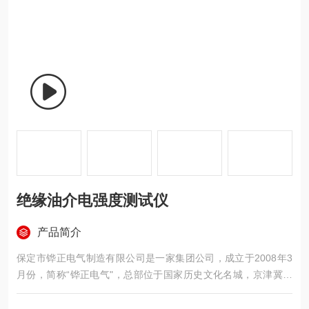
绝缘油介电强度测试仪
产品简介
保定市铧正电气制造有限公司是一家集团公司，成立于2008年3
月份，简称“铧正电气"，总部位于国家历史文化名城，京津冀地
区中心城市之一，素有“京畿重地"、“首都南大门"之称的保定，目
前公司有4家下属公司，致力于做电气检测设备出口的企业，也是