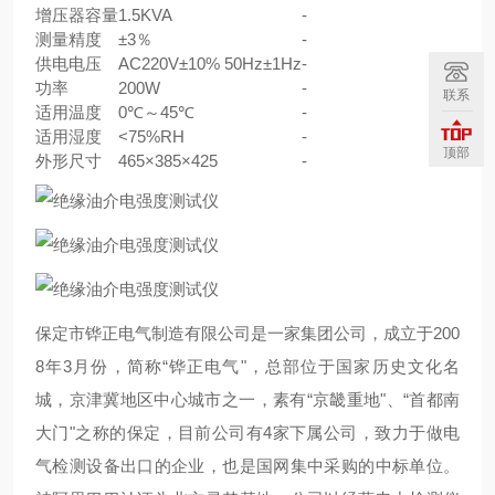
增压器容量
1.5KVA
-
测量精度
±3％
-
供电电压
AC220V±10% 50Hz±1Hz
-
功率
200W
-
联系
适用温度
0℃～45℃
-
适用湿度
<75%RH
-
顶部
外形尺寸
465×385×425
-
保定市铧正电气制造有限公司是一家集团公司，成立于200
8年3月份，简称“铧正电气"，总部位于国家历史文化名
城，京津冀地区中心城市之一，素有“京畿重地"、“首都南
大门"之称的保定，目前公司有4家下属公司，致力于做电
气检测设备出口的企业，也是国网集中采购的中标单位。