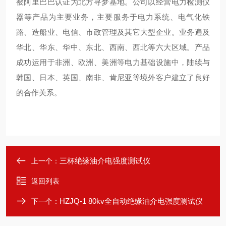
被阿里巴巴认证为北方寻梦基地。公司以经营电力检测仪
器等产品为主要业务，主要服务于电力系统、电气化铁
路、造船业、电信、市政管理及其它大型企业。业务遍及
华北、华东、华中、东北、西南、西北等六大区域。产品
成功运用于非洲、欧洲、美洲等电力基础设施中，陆续与
韩国、日本、英国、南非、肯尼亚等境外客户建立了良好
的合作关系。
三杯绝缘油介电强度测试仪
上一个：
返回列表
HZJQ-1 80kv全自动绝缘油介电强度测试仪
下一个：