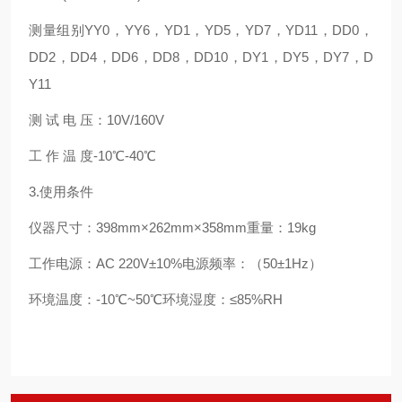
测量组别YY0，YY6，YD1，YD5，YD7，YD11，DD0，
DD2，DD4，DD6，DD8，DD10，DY1，DY5，DY7，D
Y11
测 试 电 压：10V/160V
工 作 温 度-10℃-40℃
3.使用条件
仪器尺寸：398mm×262mm×358mm重量：19kg
工作电源：AC 220V±10%电源频率：（50±1Hz）
环境温度：-10℃~50℃环境湿度：≤85%RH