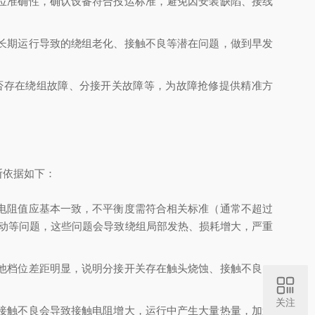
位准确性，确认设备符合投运标准，避免因安装缺陷、接线
长期运行导致的绕组老化、接触不良等潜在问题，做到早发
否存在绕组故障、分接开关故障等，为故障抢修提供精准方
断依据如下：
电阻值应基本一致，不平衡度需符合相关标准（通常不超过
动等问题，这些问题会导致绕组局部发热、损耗增大，严重
他档位差距明显，说明分接开关存在触头烧蚀、接触不良、
关注
接触不良会导致接触电阻增大，运行中产生大量热量，加速