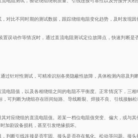
直流电阻测试，验证绕组绕制质量、引线连接可靠性以及分接开关档
。
试，对比不同时期的测试数据，跟踪绕组电阻变化趋势，及时发现因
装置误动作等情况时，通过直流电阻测试定位故障点，快速判断是
，通过针对性测试，可精准识别各类隐蔽性故障，具体检测内容及判
直流电阻值，以及各相绕组之间的电阻不平衡度。正常情况下，三相
超标，可判断为绕组存在匝间短路、导线断裂、焊接不良、引线接触松
量其对应绕组的直流电阻值。若某一档位电阻值突变、偏大，或与其
同时加剧设备损耗，甚至引发绝缘损坏。
阻，判断引线连接是否牢固、接头是否存在氧化、松动等问题。接头