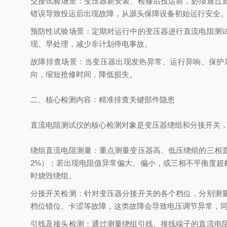
交接试验场景：变压器新安装、检修后投运前，必须通过
错误导致投运后出现故障，从源头保障设备初始运行安全
预防性试验场景：定期对运行中的变压器进行直流电阻测
现、早处理，减少非计划停电事故。
故障排查场景：当变压器出现发热异常、运行异响、保护
向，缩短抢修时间，降低损失。
二、核心检测内容：精准排查关键部件隐患
直流电阻测试仪的核心检测对象是变压器绕组和分接开关
绕组直流电阻测量：重点测量变压器高、低压绕组的三相
2%）；若出现电阻值异常偏大、偏小，或三相不平衡度
时烧毁绕组。
分接开关检测：针对变压器分接开关的各个档位，分别测
档位错位、卡涩等故障，这类故障会导致电压调节异常，
引线及接头检测：通过测量绕组引线、接线端子的直流电