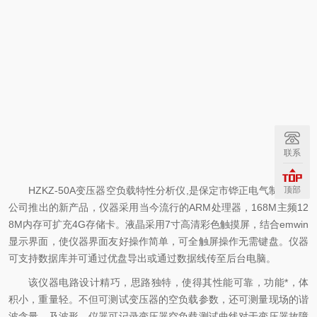
联系
HZKZ-50A变压器空负载特性分析仪,是保定市铧正电气制造有限
顶部
公司推出的新产品，仪器采用当今流行的ARM处理器，168M主频12
8M内存可扩充4G存储卡。液晶采用7寸高清彩色触摸屏，结合emwin
显示界面，使仪器界面友好操作简单，可全触屏操作无需键盘。仪器
可支持数据库并可通过优盘导出或通过数据线传至后台电脑。
该仪器电路设计精巧，思路独特，使得其性能可靠，功能*，体
积小，重量轻。不但可测试变压器的空负载参数，还可测量现场的谐
波含量、及波形。仪器可记录变压器空负载测试曲线对于变压器故障