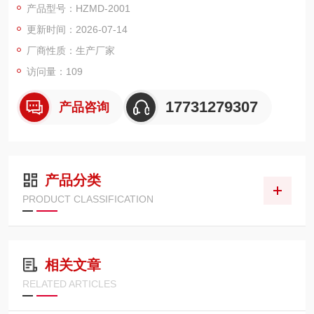
产品型号：HZMD-2001
低粘度液体的密度，也适用于粘性液体，但要让石油密度计停留
更新时间：2026-07-14
足够长的时间，以达到平衡状态。
厂商性质：生产厂家
访问量：109
17731279307
产品咨询
产品分类
PRODUCT CLASSIFICATION
相关文章
RELATED ARTICLES