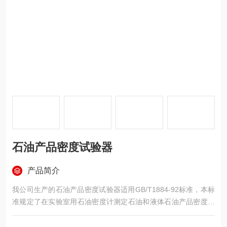
石油产品密度试验器
产品简介
我公司生产的石油产品密度试验器适用GB/T1884-92标准，本标
准规定了在实验室用石油密度计测定石油和液体石油产品密度的
方法。本标准适用测定雷德蒸气压不超过180kpa的原油、石油产
品和石油产品与非石油产品混合物。密度计法适合于测定透明、