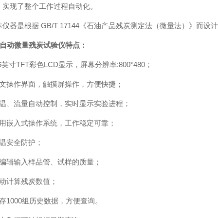
，实现了整个工作过程自动化。
本仪器是根据 GB/T 17144《石油产品残炭测定法（微量法）》而
自动微量残炭试验仪特点：
.6英寸TFT彩色LCD显示，屏幕分辨率:800*480；
中文操作界面，触摸屏操作，方便快捷；
升温、流量自动控制，实时显示实验进程；
采用嵌入式操作系统，工作稳定可靠；
高温安全防护；
可编辑输入样品管、试样的质量；
自动计算残炭数值；
存1000组历史数据，方便查询。