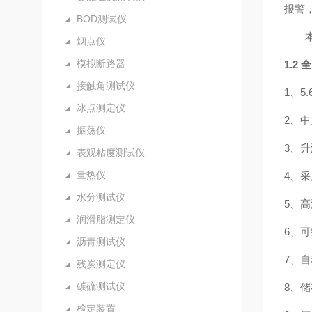
报警
BOD测试仪
烟点仪
模拟断路器
1.2
全
接触角测试仪
1、5
冰点测定仪
2、
振荡仪
3、
表观粘度测试仪
量热仪
4、
水分测试仪
5、
润滑脂测定仪
6、
沥青测试仪
7、
残炭测定仪
碳硫测试仪
8、储
检定装置