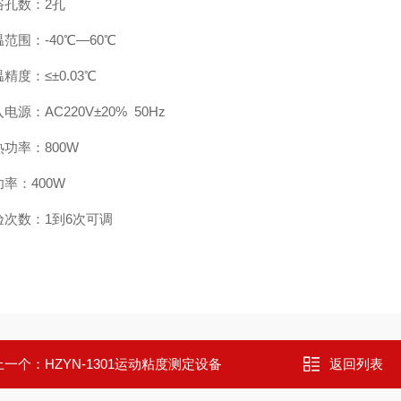
浴孔数：2孔
范围：-40℃—60℃
精度：≤±0.03℃
电源：AC220V±20% 50Hz
功率：800W
率：400W
验次数：1到6次可调
上一个：
HZYN-1301运动粘度测定设备
返回列表