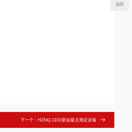
顶部
下一个：
HZNQ-1101柴油凝点测定设备