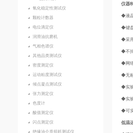
仪器
氧化稳定性测试仪
◆液
颗粒计数器
电位滴定仪
◆键
润滑油抗磨机
◆采
气相色谱仪
◆不
其他品类测试仪
◆网
密度测定仪
运动粘度测试仪
◆无
倾点凝点测试仪
◆实
张力测定仪
◆实
色度计
◆可
酸值测定仪
闪点测定仪
低温
绝缘油介质损耗测试仪