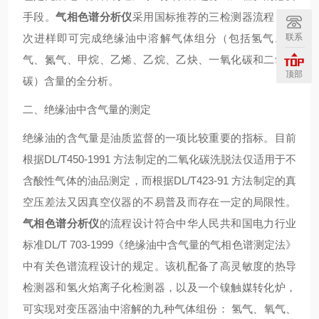
手段。
气相色谱分析仪
采用国标推荐的三检测器流程，一
联系
次进样即可完成绝缘油中溶解气体组分（包括氢气、氧
气、氮气、甲烷、乙烯、乙烷、乙炔、一氧化碳和二氧化
顶部
碳）含量的全分析。
二、绝缘油中含气量的测定
绝缘油的含气量是油质监督的一项比较重要的指标。目前
根据DL/T450-1991 方法制定的二氧化碳洗脱法仅适用于不
含酸性气体的油品测定，而根据DL/T423-91 方法制定的真
空压差法又因真空仪器的不易普及而存在一定的局限性。
气相色谱分析仪
的流程设计符合中华人民共和国电力行业
标准DL/T 703-1999《绝缘油中含气量的气相色谱测定法》
中有关色谱流程设计的规定。该机配备了高灵敏度的热导
检测器和氢火焰离子化检测器，以及一个镍触媒转化炉，
可实现对变压器油中溶解的九种气体组份： 氢气、氧气、