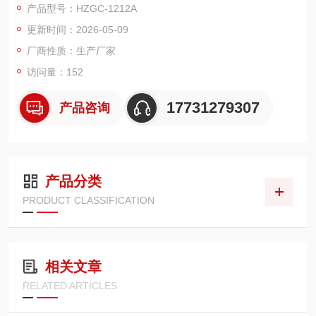
产品型号：HZGC-1212A
气相色谱分析仪以气体作为流动相（载气），当样品被送入进样
更新时间：2026-05-09
器并气化后由载气携带进入填充柱或毛细管柱，由于样品中各组
份的沸点、极性及吸附系数的差异，使各组份在柱中得到分离。
厂商性质：生产厂家
访问量：152
17731279307
产品咨询
产品分类
PRODUCT CLASSIFICATION
相关文章
RELATED ARTICLES