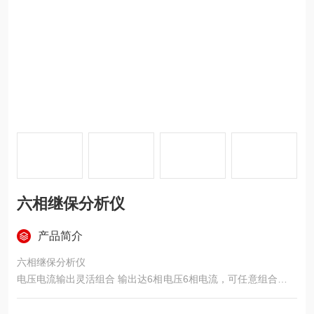
六相继保分析仪
产品简介
六相继保分析仪
电压电流输出灵活组合 输出达6相电压6相电流，可任意组合实现
常规4相电压3相电流型、6相电压型、6相电流型，以及12相型输
出模式，既可兼容传统的各种试验方式，也可方便地进行三相变