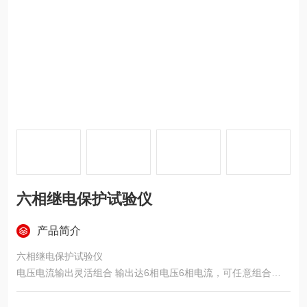
六相继电保护试验仪
产品简介
六相继电保护试验仪
电压电流输出灵活组合 输出达6相电压6相电流，可任意组合实现
常规4相电压3相电流型、6相电压型、6相电流型，以及12相型输
出模式，既可兼容传统的各种试验方式，也可方便地进行三相变