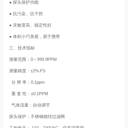
● 探头保护功能
● 抗污染、抗干扰
● 灵敏度高、稳定性好
● 体积小巧美观，易于携带
三、技术指标
测量范围：0～999.9PPM
测量精度：±2%.FS
分 辨 率：0.1ppm
重 复 性：±0.1PPM
气体流量：自动调节
探头保护：不锈钢烧结过滤网
工作电压： 110～220VAC，交直流两用