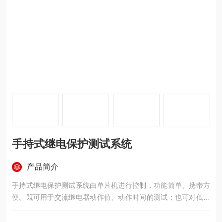
手持式继电保护测试系统
产品简介
手持式继电保护测试系统由单片机进行控制，功能简单、携带方
便。既可用于交流继电器动作值、动作时间的测试；也可对低压
微机线路保护的复压闭锁方向过流、零序过流、低周减载等保护
功能以及高压线路微机保护的整组传动等进行测试；还可用于微