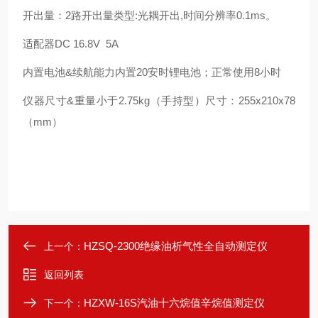
开出量：2路开出量类型:光耦开出,时间分辨率0.1ms。
适配器DC 16.8V 5A
内置电池&续航能力内置20安时锂电池；正常使用8小时
仪器尺寸&重量小于2.75kg（手持型）尺寸：255x210x78
（mm）
HZSQ-2300绝缘油析气性全自动测定仪
上一个：
返回列表
HZXW-16S汽油十六烷值辛烷值测定仪
下一个：