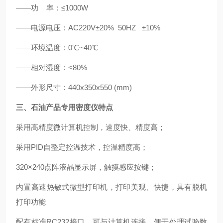
——功 率：≤1000W
——电源电压：AC220V±20% 50HZ ±10%
——环境温度：0℃~40℃
——相对湿度：<80%
——外形尺寸：440x350x550 (mm)
三、石油产品专用密度仪特点
采用高精度微计算机控制，速度快、精度高；
采用PID自整定控温技术，控温精度高；
320×240点阵液晶显示屏，触摸感应按键；
内置高速热敏式微型打印机，打印美观、快捷，具有脱机
打印功能
配有标准RC232接口，可与计算机连接，便于处理试验数