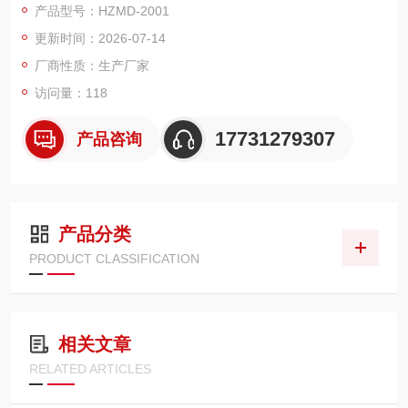
产品型号：HZMD-2001
低粘度液体的密度，也适用于粘性液体，但要让石油密度计停留
更新时间：2026-07-14
足够长的时间，以达到平衡状态。
厂商性质：生产厂家
访问量：118
17731279307
产品咨询
产品分类
PRODUCT CLASSIFICATION
相关文章
RELATED ARTICLES