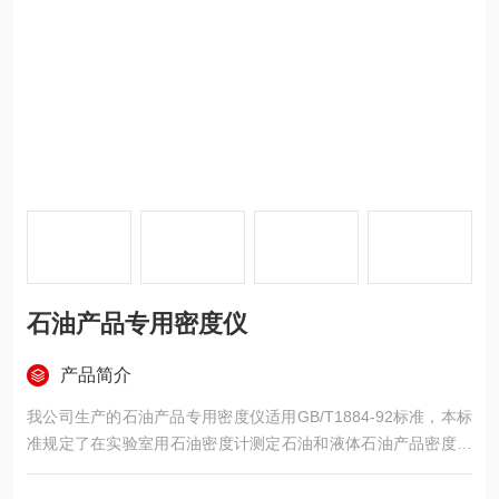
石油产品专用密度仪
产品简介
我公司生产的石油产品专用密度仪适用GB/T1884-92标准，本标
准规定了在实验室用石油密度计测定石油和液体石油产品密度的
方法。本标准适用测定雷德蒸气压不超过180kpa的原油、石油产
品和石油产品与非石油产品混合物。密度计法适合于测定透明、