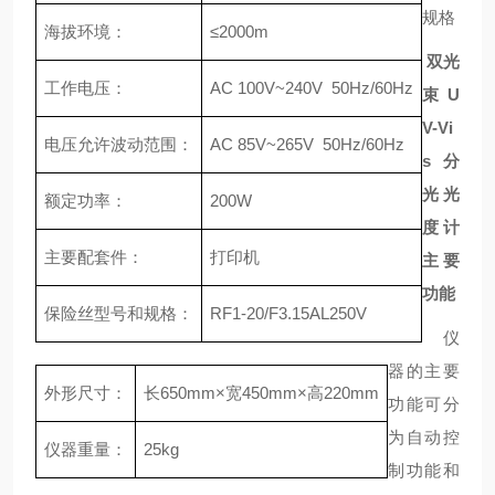
规格
海拔环境：
≤2000m
双光
工作电压：
AC 100V~240V 50Hz/60Hz
束U
V-Vi
电压允许波动范围：
AC 85V~265V 50Hz/60Hz
s分
光光
额定功率：
200W
度计
主要配套件：
打印机
主要
功能
保险丝型号和规格：
RF1-20/F3.15AL250V
仪
器的主要
外形尺寸：
长650mm×宽450mm×高220mm
功能可分
为自动控
仪器重量：
25kg
制功能和