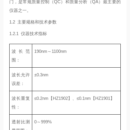
门，是常规质量控制（QC）和质量分析（QA）最主要的
仪器之一。
1.2 主要规格和技术参数
1.2.1 仪器技术指标
波长范
190nm～1100nm
围：
波长允许
±0.3nm
误差：
波长重复
≤0.2nm【HZ1902】、≤0.1nm【HZ1901】
性：
透射比测
0～999%