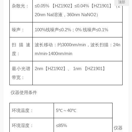
顶部
杂散光：
≤0.05% 【HZ1902】≤0.04%【HZ1901】（2
20nm NaI溶液，360nm NaNO2）
噪声：
100%线噪声≤0.2%；0% 线噪声≤0.1%
扫描速
波长移动：约3000nm/min，波长扫描：24n
度：
m/min-1400nm/min
最小光谱
2nm【HZ1902】、 1nm 【HZ1901】
带宽：
仪器使用条件
环境温度：
5℃～40℃
环境湿度：
≤85%
仪器