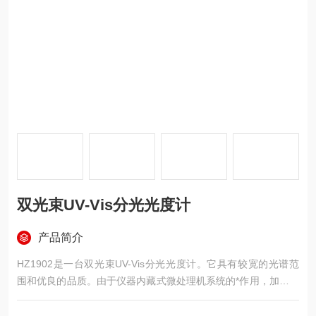
双光束UV-Vis分光光度计
产品简介
HZ1902是一台双光束UV-Vis分光光度计。它具有较宽的光谱范
围和优良的品质。由于仪器内藏式微处理机系统的*作用，加上优
良的光学、电路系统和合理的机械结构，并采用大屏幕液晶显
示，将为各行业实验室的分析测试工作提供十分有效而直观的手