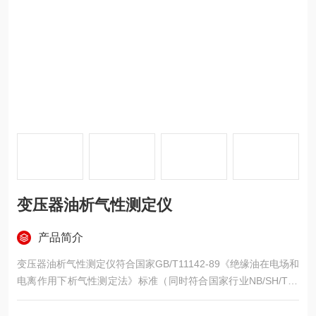
变压器油析气性测定仪
产品简介
变压器油析气性测定仪符合国家GB/T11142-89《绝缘油在电场和
电离作用下析气性测定法》标准（同时符合国家行业NB/SH/T08
10-2010《绝缘油在电场和电离作用下析气性测定法》标准）,用
于测定绝缘油在受到强度足以引起在油、气交界处放电的电场作