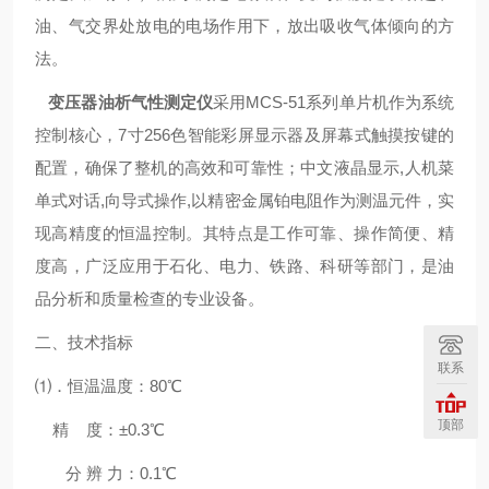
油、气交界处放电的电场作用下，放出吸收气体倾向的方
法。
变压器油析气性测定仪
采用MCS-51系列单片机作为系统
控制核心，7寸256色智能彩屏显示器及屏幕式触摸按键的
配置，确保了整机的
高效
和可靠性；中文液晶显示,人机菜
单式对话,向导式操作,以精密金属铂电阻作为测温元件，实
现高精度的恒温控制。其特点是工作可靠、操作简便、精
度高，广泛应用于石化、电力、铁路、科研等部门，是油
品分析和质量检查
的专业设备。
二、技术指标
联系
⑴．恒温温度：80℃
顶部
精 度：±0.3℃
分 辨 力：0.1℃