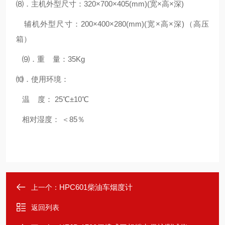
⑻．主机外型尺寸：320×700×405(mm)(宽×高×深)
辅机外型尺寸：200×400×280(mm)(宽×高×深)（高压
箱）
⑼．重 量：35Kg
⑽．使用环境：
温 度： 25℃±10℃
相对湿度： ＜85％
HPC601柴油车烟度计
上一个：
返回列表