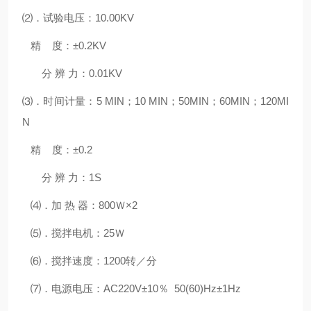
⑵．试验电压：10.00KV
精 度：±0.2KV
分 辨 力：0.01KV
⑶．时间计量：5 MIN；10 MIN；50MIN；60MIN；120MI
N
精 度：±0.2
分 辨 力：1S
⑷．加 热 器：800Ｗ×2
⑸．搅拌电机：25Ｗ
⑹．搅拌速度：1200转／分
⑺．电源电压：AC220V±10％ 50(60)Hz±1Hz