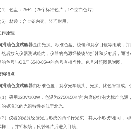
（4）
色盘：25+1（25个标准色片，1个空白色片）
（5）
材质：合金铝内壳、轻巧耐用。
工作原理
润滑油色度试验器
是由光源、标准色盘、棱镜和观察目镜等组成，并
，然后放入仪器测试腔内，仪器的光源经棱镜的折射和反射后，通过
的色号与GB/T 6540-85中的色号有相当性。色号对照图
见附图。
结构特点
润滑油色度试验器
由标准色盘，观察光学镜头、光源、比色管组成。
（1）
采用220V/100W，色温为
2750
±50K°的内磨砂灯泡为标准光
到的标准光的光谱特性类似于北光。
（2）
仪器的光源经滤光后形成的两平行光束，其大小形状*相同，同
试样上，并经棱镜，反射镜片后进入目镜。