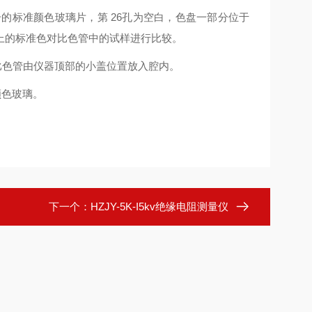
号的标准颜色玻璃片，第 26孔为空白，色盘一部分位于
上的标准色对比色管中的试样进行比较。
。比色管由仪器顶部的小盖位置放入腔内。
颜色玻璃。
下一个：
HZJY-5K-I5kv绝缘电阻测量仪