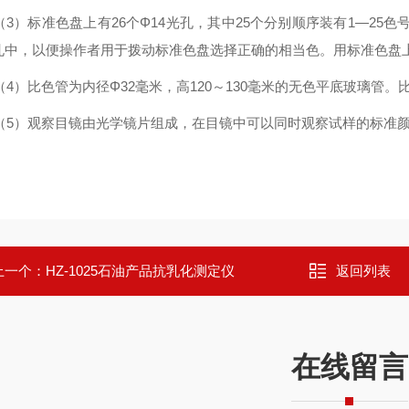
（3）
标准色盘上有26个Φ14光孔，其中25个分别顺序装有1
—
25色
孔中，以便操作者用于拨动标准色盘选择正确的相当色。用标准色盘
（4）
比色管为内径Φ32毫米，高120～130毫米的无色平底玻璃管
（5）
观察目镜由光学镜片组成，在目镜中可以同时观察试样的标准
上一个：
HZ-1025石油产品抗乳化测定仪
返回列表
在线留言