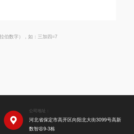
拉伯数字），如：三加四=7
公司地址：
河北省保定市高开区向阳北大街3099号高新
数智谷9-3栋