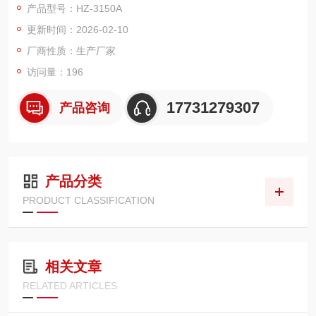
产品型号：HZ-3150A
否良好以及分接开关实际位置与指示位置是否相符，引出线是否
更新时间：2026-02-10
有断裂，多股导线并绕是否有断股等情况。
厂商性质：生产厂家
访问量：196
17731279307
产品咨询
产品分类
PRODUCT CLASSIFICATION
相关文章
RELATED ARTICLES