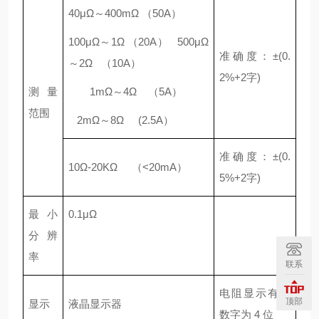
40μΩ～400mΩ （50A）
100μΩ～1Ω （20A） 500μΩ
准确度：±(0.
～2Ω （10A）
2%+2字)
测量
1mΩ～4Ω （5A）
范围
2mΩ～8Ω (2.5A）
准确度：±(0.
10Ω-20KΩ （<20mA）
5%+2字)
最小
0.1μΩ
分辨
率
联系
电阻显示有效
顶部
显示
液晶显示器
数字为 4 位