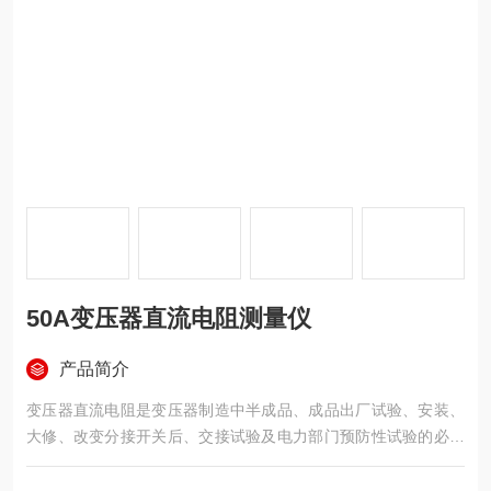
50A变压器直流电阻测量仪
产品简介
变压器直流电阻是变压器制造中半成品、成品出厂试验、安装、
大修、改变分接开关后、交接试验及电力部门预防性试验的必测
项目。可以检查绕组接头的焊接质量和绕组有无匝间短路，50A
变压器直流电阻测量仪可以检测电压分接开关的各个位置接触是