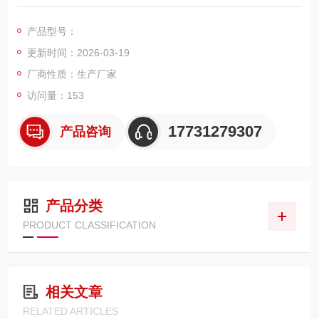
区中心城市之一，素有“京畿重地"、“首都南大门"之称的保定，目
前公司有4家下属公司，致力于做电气检测设备出口的企业，也是
产品型号：
国网集中采购的中标单位。
更新时间：2026-03-19
厂商性质：生产厂家
访问量：153
17731279307
产品咨询
产品分类
PRODUCT CLASSIFICATION
相关文章
RELATED ARTICLES