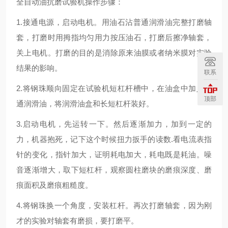
全自动油抗磨试验机操作步骤：
1.接通电源，启动电机。用油石沾普通润滑油完整打磨轴
套，打磨时用拇指均匀用力按压油石，打磨后擦净轴套，
关上电机。打磨的目的是消除原来油膜或者纳米膜对实验
结果的影响。
联系
2.将钢珠顺向固定在试验机短杠杆槽中，在油盒中加入普
顶部
通润滑油，将润滑油盒和长短杠杆装好。
3.启动电机，先运转一下。然后逐渐加力，加到一定的
力，机器抱死，记下这个时候扭力扳手的读数.看电流表指
针的变化，指针加大，证明耗电加大，耗电既是耗油。噪
音逐渐增大，取下短杠杆，观察圆柱磨块的磨痕深度、磨
痕面积及磨痕粗糙度。
4.将钢珠换一个角度，安装杠杆。再次打磨轴套，因为刚
才的实验对轴套有磨损，要打磨平。