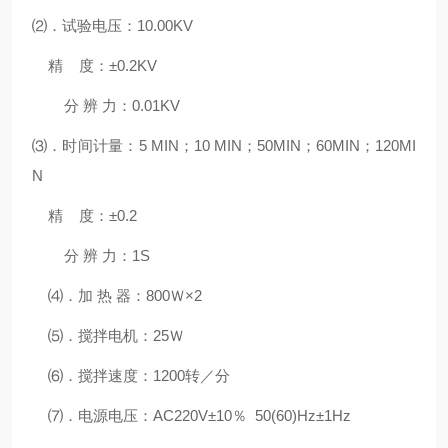
⑵．试验电压：10.00KV
精 度：±0.2KV
分 辨 力：0.01KV
⑶．时间计量：5 MIN；10 MIN；50MIN；60MIN；120MI
N
精 度：±0.2
分 辨 力：1S
⑷．加 热 器：800Ｗ×2
⑸．搅拌电机：25Ｗ
⑹．搅拌速度：1200转／分
⑺．电源电压：AC220V±10％ 50(60)Hz±1Hz