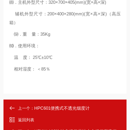
⑻．主机外型尺寸：320×700×405(mm)(宽×高×深)
辅机外型尺寸：200×400×280(mm)(宽×高×深)（高压
箱）
⑼．重 量：35Kg
⑽．使用环境：
温 度： 25℃±10℃
相对湿度： ＜85％
HPC601便携式不透光烟度计
上一个：
返回列表