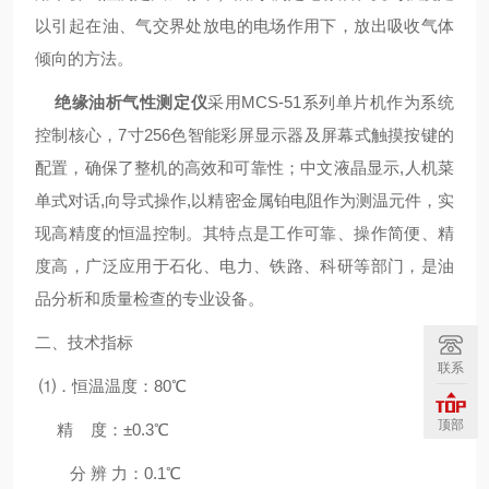
以引起在油、气交界处放电的电场作用下，放出吸收气体
倾向的方法。
绝缘油析气性测定仪
采用MCS-51系列单片机作为系统
控制核心，7寸256色智能彩屏显示器及屏幕式触摸按键的
配置，确保了整机的
高效
和可靠性；中文液晶显示,人机菜
单式对话,向导式操作,以精密金属铂电阻作为测温元件，实
现高精度的恒温控制。其特点是工作可靠、操作简便、精
度高，广泛应用于石化、电力、铁路、科研等部门，是油
品分析和质量检查
的专业设备。
二、技术指标
联系
⑴．恒温温度：80℃
顶部
精 度：±0.3℃
分 辨 力：0.1℃