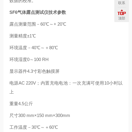
数据的校准。
联系
SF6气体露点测试仪
技术参数
顶部
露点测量范围－60℃～+ 20℃
测量精度±1℃
环境温度－40℃～＋80℃
环境湿度0～100 RH
显示器件4.3寸彩色触摸屏
电源AC 220V；内置充电电池：一次充满可使用10小时以
上
重量4.5公斤
尺寸300 mm×150 mm×300mm
工作温度－30℃～＋60℃