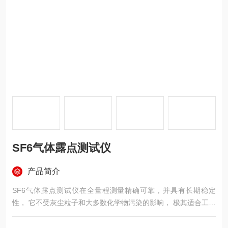
SF6气体露点测试仪
产品简介
SF6气体露点测试仪在全量程测量精确可靠，并具有长期稳定
性， 它不受灰尘粒子和大多数化学物污染的影响， 极其适合工业
环境的使用。它是在低露点且需要控制干点的工业环境的选择。
该仪器采用彩色液晶触摸屏，中英文显示， Windows 操作界