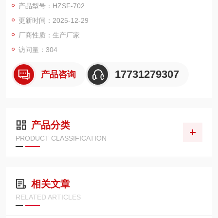
产品型号：HZSF-702
面， 实时显示各种参数，全智能化操作，海量信息存储， 内置充
更新时间：2025-12-29
电电池， 交直流两用。
厂商性质：生产厂家
访问量：304
17731279307
产品咨询
产品分类
PRODUCT CLASSIFICATION
相关文章
RELATED ARTICLES