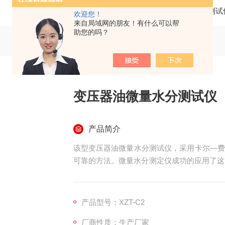
当前位置：
首页
产品中心
绝缘油测试
欢迎您！
来自局域网的朋友！有什么可以帮
助您的吗？
变压器油微量水分测试仪
产品简介
该型变压器油微量水分测试仪，采用卡尔—费
可靠的方法。微量水分测定仪成功的应用了这
作为主控核心，嵌入迷你型操作系统。从而使
作简单、精度高、自动性强等特点。广泛应用
门。
产品型号：XZT-C2
厂商性质：生产厂家