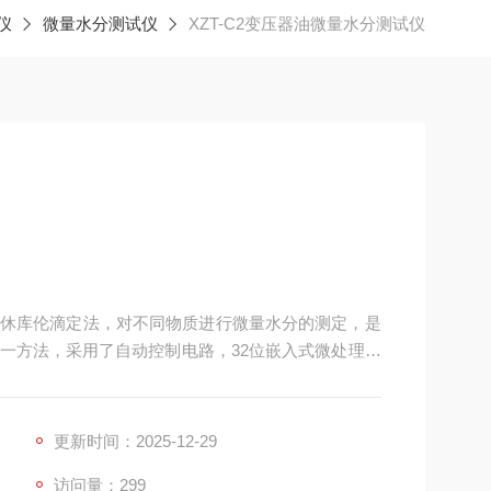
仪
微量水分测试仪
XZT-C2变压器油微量水分测试仪
休库伦滴定法，对不同物质进行微量水分的测定，是
一方法，采用了自动控制电路，32位嵌入式微处理器
该仪器工作更可靠，使用更方便。其分析速度快、操
于石油、化工、电力、铁路、农药、医药、环保等部
更新时间：2025-12-29
访问量：299