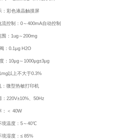
示：彩色液晶触摸屏
流控制：0～400mA自动控制
围：1ug～200mg
阀：0.1µg H2O
度：10µg～1000µg±3µg
g以上不大于0.3%
机：微型热敏打印机
：220V±10%、50Hz
：＜ 40W
境温度：5～40℃
境湿度：≤ 85%