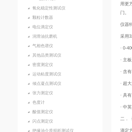
用更
氧化稳定性测试仪
门。
颗粒计数器
仪器
电位滴定仪
采用
润滑油抗磨机
气相色谱仪
· 0
其他品类测试仪
· 
密度测定仪
· 
运动粘度测试仪
· 
倾点凝点测试仪
张力测定仪
· 
色度计
· 中
酸值测定仪
二．
闪点测定仪
滴定
绝缘油介质损耗测试仪