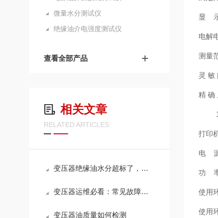
微量水分测试仪
显 
绝缘油介电强度测试仪
电解电
测量范
查看全部产品
灵 敏 
精 确 
相关文章
1m
RELATED ARTICLES
打印
电 源
变压器绝缘油水分超标了，意味着什么？该怎么处理？
功 率
变压器运维必看：常见故障与检测手段
使用环
使用环
变压器油质量如何检测