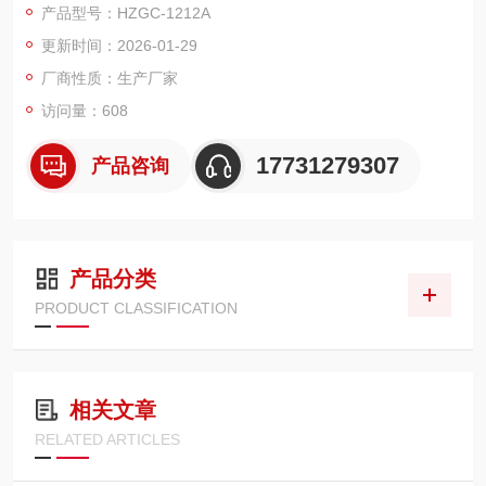
产品型号：HZGC-1212A
变压器油气相色谱仪以气体作为流动相（载气），当样品被送入
更新时间：2026-01-29
进样器并气化后由载气携带进入填充柱或毛细管柱，由于样品中
各组份的沸点、极性及吸附系数的差异，使各组份在柱中得到分
厂商性质：生产厂家
离。
访问量：608
17731279307
产品咨询
产品分类
PRODUCT CLASSIFICATION
相关文章
RELATED ARTICLES