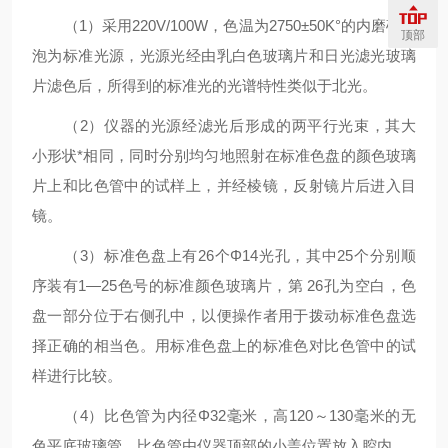
（1）
采用220V/100W，色温为
2750
±50K°的内磨砂灯
顶部
泡为标准光源，光源光经由乳白色玻璃片和日光滤光玻璃
片滤色后，所得到的标准光的光谱特性类似于北光。
（2）
仪器的光源经滤光后形成的两平行光束，其大
小形状*相同，同时分别均匀地照射在标准色盘的颜色玻璃
片上和比色管中的试样上，并经棱镜，反射镜片后进入目
镜。
（3）
标准色盘上有26个Φ14光孔，其中25个分别顺
序装有1
—
25色号的标准颜色玻璃片，第 26孔为空白，色
盘一部分位于右侧孔中，以便操作者用于拨动标准色盘选
择正确的相当色。用标准色盘上的标准色对比色管中的试
样进行比较。
（4）
比色管为内径Φ32毫米，高120～130毫米的无
色平底玻璃管。比色管由仪器顶部的小盖位置放入腔内。