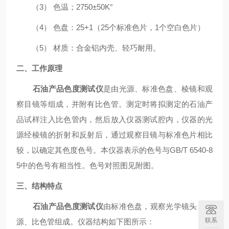
（3）
色温；
2750
±50K°
（4）
色盘：25+1（25个标准色片，1个空白色片）
（5）
材质：合金铝内壳、轻巧耐用。
二、工作原理
石油产品色度测试仪
是由光源、标准色盘、棱镜和观
察目镜等组成，并附有比色管。测定时将拟测定的石油产
品试样注入比色管内，然后放入仪器测试腔内，仪器的光
源经棱镜的折射和反射后，通过观察目镜与标准色片相比
较，以确定其色度色号。本仪器表示的色号与
GB/T 6540-8
5中的色号有相当性。色号对照图
见附图。
三、结构特点
石油产品色度测试仪
由标准色盘，观察光学镜头、光
联系
源、比色管组成。仪器结构如下图所示：