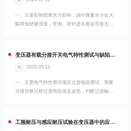
一、主要影响因素水分影响：油中微量水分会大
幅降低绝缘强度，受潮、密封进水都会导致击穿
电压明显下降。杂质颗粒：金属粉末、纤维、粉
尘等悬浮杂质，在高压下易形成导电小桥，诱发
击穿。温度因素：油温过高会加速油液老化、降
变压器有载分接开关电气特性测试与缺陷诊断
低粘度，增大离子迁移率，使耐压值偏低。容器
2026-05-11
与电极：油杯、电极清洁不、有油污水渍或电极
磨损间距偏差，直接影响测试精度。静置与取
一、主要电气特性测试项目过渡电阻测试：测量
样：取样后未充分静置、混入气泡，气泡在电场
分接切换过程过渡电阻值及波形，判断过渡触
下易电离，造成测试结果失真。二、规范操作流
头、限流电阻是否完好。切换时间与同期性测
程取样规范：采用洁净干燥容器密闭取样，避免
试：检测各档位分合时间、相间同步性，排查动
露天扬尘、吸湿，全程...
作时序偏差。触头接触电阻测试：测量每一分接
工频耐压与感应耐压试验在变压器中的应用区别
位置主触头接触电阻，判断触头磨损、氧化、虚