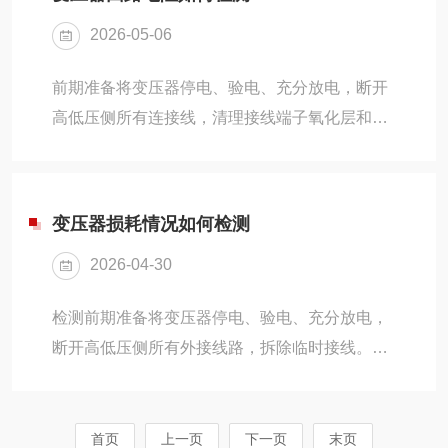
远离变压器接地网的开阔地面，分别打入电压探
2026-05-06
针、电流探针，保持规定间距并成直线排布。将
测试仪对应的电流线、电压线分别接至探针，另
前期准备将变压器停电、验电、充分放电，断开
一组测试线可靠连接变压器接地引下线。开机测
高低压侧所有连接线，清理接线端子氧化层和污
量接通仪器电源，选择接地电阻测试档位，根据
垢。准备直流回路电阻测试仪、专用测试线，记
土壤情况调整量程。按下测试键，仪器自动输出
录变压器型号、档位及环境温度。接线连接采用
信号并采样，待数值...
四端子接线法，分别在变压器被测绕组的进线端
变压器损耗情况如何检测
和出线端接入电流线与电压线，确保接线牢固、
2026-04-30
接触良好，避免虚接影响测量精度。档位与测试
将变压器分接开关调至对应档位并锁紧，开启测
检测前期准备将变压器停电、验电、充分放电，
试仪，仪器自动输出恒定直流电流，稳定后自动
断开高低压侧所有外接线路，拆除临时接线。清
读取回路电阻数值。依次测量所有分接档位的电
理套管及接线端子表面污渍，记录变压器型号、
阻值。数据核对与分析将实测阻值换算到标准温
容量、额定电压及环境温湿度，准备好变压器损
度后，与出厂值、历...
耗测试仪、标准电源线及测试引线。空载损耗检
首页
上一页
下一页
末页