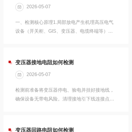
2026-05-07
好无破损，接线端子清洁无氧化，避免接触不良
造成测试误差。将仪器可靠接地，放置在平稳干
一、检测核心原理1.局部放电产生机理高压电气
燥位置，远离强电磁干扰源，保证现场通风、无
设备（开关柜、GIS、变压器、电缆终端等）内
雨雪潮湿环境。现场接线操作要点严格按照变压
部绝缘老化、气隙、裂纹、杂质，在强电场作用
器接线组别对应仪器接线图，分别接入高压侧、
下，局部区域电场强度超过介质击穿阈值，发生
低压侧测试线，相线...
非贯穿性微小放电，即为局部放电。放电瞬间会
变压器接地电阻如何检测
伴随电能、热能、光能、声波、电磁波释放，其
2026-05-07
中会向外辐射20kHz～100kHz高频超声波信号，
这是超声局放检测的物理基础。2.超声波检测基
检测前准备将变压器停电、验电并挂好接地线，
本原理局部放电产生的高频超声波，通过空气、
确保设备无带电风险。清理接地引下线连接点的
设备壳体、绝缘介质传播至设备表面；超声波局
锈蚀、油漆和灰尘，保证接触良好。准备接地电
部放电仪通过高灵敏度超声传感器接收微弱超声
阻测试仪、测试线、接地探针，确认仪器电量正
信...
常、功能完好。布设测试极棒按照仪器要求，在
变压器回路电阻如何检测