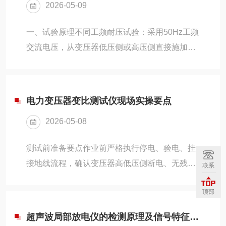
2026-05-09
接。操作电压与电机电流测试：测试分接开关机
构电机启动电压、运行电流，反映传动机构负荷
一、试验原理不同工频耐压试验：采用50Hz工频
状态。绝缘耐压及泄漏电流测试：考核分接开关
交流电压，从变压器低压侧或高压侧直接施加高
对地、相间绝缘介质完好性，排查受潮、积污。
压，属于外施耐压，考核整体对地、绕组间主绝
二、常见缺陷诊断及特征过渡电阻异常：电阻偏
缘耐受能力。感应耐压试验：采用100Hz/150Hz
大、波动畸变，多为过渡...
高频电源，从低压侧励磁感应升压，利用电磁感
电力变压器变比测试仪现场实操要点
应在绕组内部产生高电压，考核纵绝缘性能。
2026-05-08
二、考核绝缘部位不同工频耐压：主要考核主绝
缘，即绕组对地、高压与低压绕组之间、套管对
测试前准备要点作业前严格执行停电、验电、挂
地等外部绝缘。感应耐压：主要考核纵绝缘，即
接地线流程，确认变压器高低压侧断电、无残余
联系
绕组匝间、层间、段间、分接开关内部绝缘，弥
电压，做好现场安全围挡与警示标识。核对变压
补工频耐压无法有效检验纵绝缘的不足。三、适
顶部
器铭牌参数，记录额定变比、接线组别、容量及
用试验...
电压等级，提前设定测试仪对应接线方式与额定
超声波局部放电仪的检测原理及信号特征分析
参数。检查仪器电源线、测试线、接地夹是否完