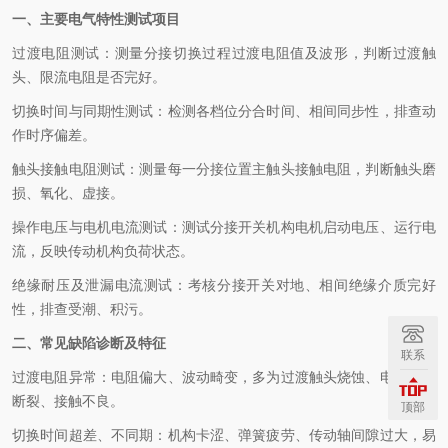
一、主要电气特性测试项目
过渡电阻测试：测量分接切换过程过渡电阻值及波形，判断过渡触
头、限流电阻是否完好。
切换时间与同期性测试：检测各档位分合时间、相间同步性，排查动
作时序偏差。
触头接触电阻测试：测量每一分接位置主触头接触电阻，判断触头磨
损、氧化、虚接。
操作电压与电机电流测试：测试分接开关机构电机启动电压、运行电
流，反映传动机构负荷状态。
绝缘耐压及泄漏电流测试：考核分接开关对地、相间绝缘介质完好
性，排查受潮、积污。
二、常见缺陷诊断及特征
联系
过渡电阻异常：电阻偏大、波动畸变，多为过渡触头烧蚀、电阻老化
断裂、接触不良。
顶部
切换时间超差、不同期：机构卡涩、弹簧疲劳、传动轴间隙过大，易