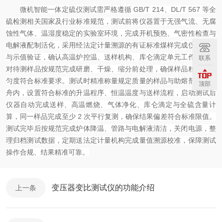
微机智能一体定硫仪测试需严格遵循 GB/T 214、DL/T 567 等全
硫检测相关国家及行业标准规范，测试前将仪器置于无强气流、无腐
蚀性气体、温湿度稳定的实验室环境，完成开机预热、气密性检查与
电解液配制活化，采用经法定计量溯源的有证标准煤样完成仪器校准
与示值验证，确认高温炉控温、送样机构、库仑滴定单元工作正常，
联系
对待测样品按规范完成研磨、干燥、缩分前处理，确保样品粒度与均
匀度符合标准要求。测试时精准称量规定质量的样品与助熔剂置于瓷
顶部
舟内，设置符合标准的升温程序、恒温温度与送样流程，启动测试后
仪器自动完成送样、高温燃烧、气体净化、库仑滴定与全硫含量计
算，同一样品完成至少 2 次平行复测，确保结果偏差符合标准限值。
测试完毕后按规范完成炉体降温、管路与电解液清洁，关闭电源，整
理归档测试数据，定期送法定计量机构完成量值溯源校准，保障测试
操作合规、结果精准可靠。
变压器变比测试仪的功能介绍
上一条