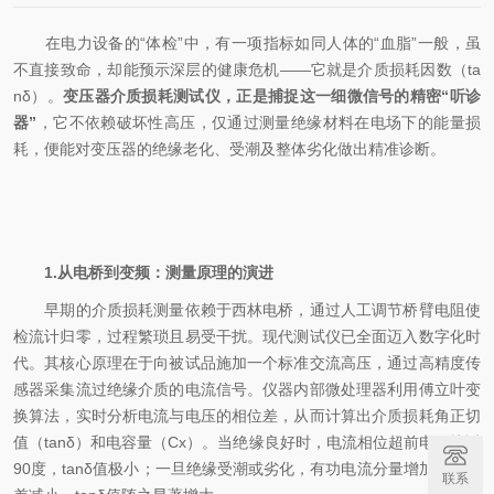
在电力设备的“体检”中，有一项指标如同人体的“血脂”一般，虽
不直接致命，却能预示深层的健康危机——它就是介质损耗因数（ta
nδ）。
变压器介质损耗测试仪，正是捕捉这一细微信号的精密“听诊
器”
，它不依赖破坏性高压，仅通过测量绝缘材料在电场下的能量损
耗，便能对变压器的绝缘老化、受潮及整体劣化做出精准诊断。
1.从电桥到变频：测量原理的演进
早期的介质损耗测量依赖于西林电桥，通过人工调节桥臂电阻使
检流计归零，过程繁琐且易受干扰。现代测试仪已全面迈入数字化时
代。其核心原理在于向被试品施加一个标准交流高压，通过高精度传
感器采集流过绝缘介质的电流信号。仪器内部微处理器利用傅立叶变
换算法，实时分析电流与电压的相位差，从而计算出介质损耗角正切
值（tanδ）和电容量（Cx）。当绝缘良好时，电流相位超前电压接近
90度，tanδ值极小；一旦绝缘受潮或劣化，有功电流分量增加，相位
联系