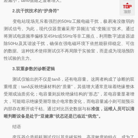
差减小，tanδ值随之显著增大。
2.抗干扰技术的“护身符”
顶部
变电站现场充斥着强烈的50Hz工频电磁干扰，极易淹没微弱的
测试信号。为此，现代仪器普遍采用“异频法”或“变频法”技术。通过
将测试电源频率偏移至45Hz或55Hz等非工频点，利用数字滤波器滤
除50Hz及其谐波干扰，确保在强电磁环境下依然能获得稳定、可信
的数据。这种技术使得测试仪不再局限于实验室，而是成为现场预防
性试验的主力。
3.双重参数的诊断逻辑
测试仪输出的不仅是tanδ，还有电容量。这两者构成了诊断的双
重维度：tanδ反映绝缘材料的“质量”，其值增大通常意味着绝缘整体
受潮或油质劣化；电容量则反映绝缘结构的“形态”，若电容量显著增
大，可能暗示绝缘受潮导致介电常数变化，而电容量减小则可能预示
内部存在断开或干枯。通过对比历史数据与标
准值，运维人员可以清
晰判断设备是处于“亚健康”状态还是已临近“病危”。
结语
变压器介质损耗测试仪以其非破坏性、高灵敏度的特点，成为了